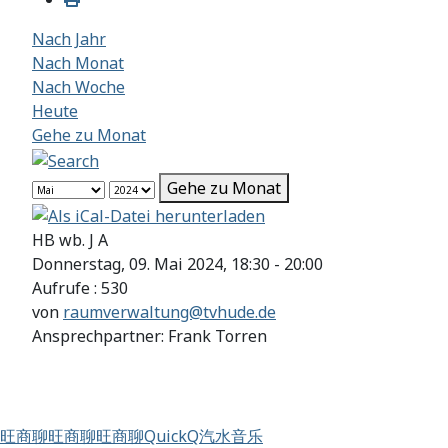
Nach Jahr
Nach Monat
Nach Woche
Heute
Gehe zu Monat
Gehe zu Monat
HB wb. J A
Donnerstag, 09. Mai 2024, 18:30 - 20:00
Aufrufe
: 530
von
raumverwaltung@tvhude.de
Ansprechpartner: Frank Torren
旺商聊
旺商聊
旺商聊
QuickQ
汽水音乐