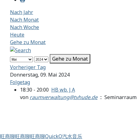
Nach Jahr
Nach Monat
Nach Woche
Heute
Gehe zu Monat
Gehe zu Monat
Vorheriger Tag
Donnerstag, 09. Mai 2024
Folgetag
18:30 - 20:00
HB wb. J A
von
raumverwaltung@tvhude.de
:: Seminarraum
旺商聊
旺商聊
旺商聊
QuickQ
汽水音乐